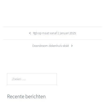
Bericht
Pgb op maat vanaf 1 januari 2025
navigatie
Doorstroom ziekenhuis stokt
Zoeken
naar:
Recente berichten